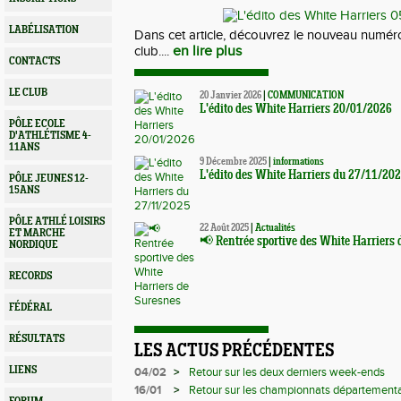
LABÉLISATION
Dans cet article, découvrez le nouveau numéro
en lire plus
club....
CONTACTS
LE CLUB
20 Janvier 2026
|
COMMUNICATION
L'édito des White Harriers 20/01/2026
PÔLE ECOLE
D'ATHLÉTISME 4-
11ANS
9 Décembre 2025
|
informations
L'édito des White Harriers du 27/11/20
PÔLE JEUNES 12-
15ANS
PÔLE ATHLÉ LOISIRS
22 Août 2025
|
Actualités
ET MARCHE
📢 Rentrée sportive des White Harriers 
NORDIQUE
RECORDS
FÉDÉRAL
RÉSULTATS
LES ACTUS PRÉCÉDENTES
LIENS
04/02
>
Retour sur les deux derniers week-ends
16/01
>
Retour sur les championnats départementa