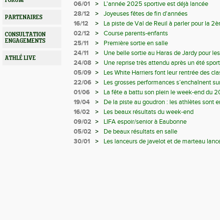
FORUM
06/01
>
L'année 2025 sportive est déjà lancée
28/12
>
Joyeuses fêtes de fin d'années
PARTENAIRES
16/12
>
La piste de Val de Reuil à parler pour la 
départemantaux
02/12
>
Course parents-enfants
CONSULTATION
ENGAGEMENTS
25/11
>
Première sortie en salle
24/11
>
Une belle sortie au Haras de Jardy pour les
ATHLÉ LIVE
24/08
>
Une reprise très attendu après un été sport
05/09
>
Les White Harriers font leur rentrée des cla
22/06
>
Les grosses performances s’enchaînent sur
01/06
>
La fête a battu son plein le week-end du 2
19/04
>
De la piste au goudron : les athlètes sont e
16/02
>
Les beaux résultats du week-end
09/02
>
LIFA espoir/senior à Eaubonne
05/02
>
De beaux résultats en salle
30/01
>
Les lanceurs de javelot et de marteau lance