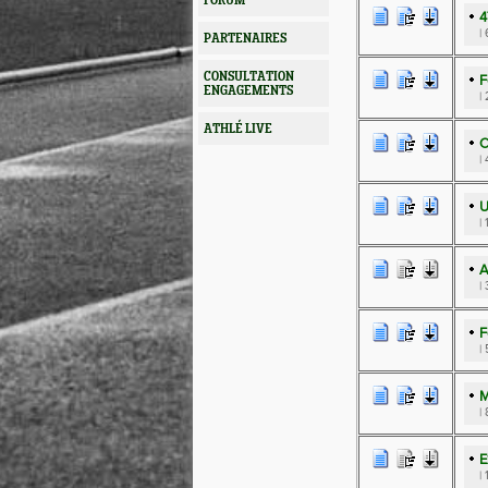
FORUM
4
|
PARTENAIRES
CONSULTATION
F
ENGAGEMENTS
|
ATHLÉ LIVE
C
|
U
|
A
|
F
|
M
|
E
|