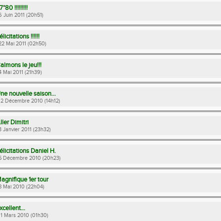
7"80 !!!!!!!!!
 6 Juin 2011 (20h51)
élicitations !!!!!!
 22 Mai 2011 (02h50)
almons le jeu!!!
 4 Mai 2011 (21h39)
ne nouvelle saison...
 12 Décembre 2010 (14h12)
ller Dimitri
 3 Janvier 2011 (23h32)
élicitations Daniel H.
 5 Décembre 2010 (20h23)
agnifique 1er tour
 8 Mai 2010 (22h04)
xcellent...
 11 Mars 2010 (01h30)