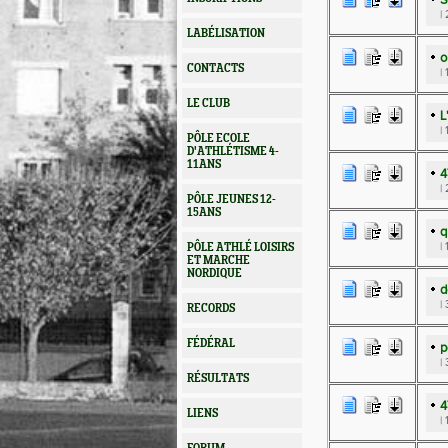
S
|
LABÉLISATION
o
CONTACTS
|
LE CLUB
L
|
PÔLE ECOLE
D'ATHLÉTISME 4-
11ANS
4
|
PÔLE JEUNES 12-
15ANS
q
|
PÔLE ATHLÉ LOISIRS
ET MARCHE
NORDIQUE
d
|
RECORDS
FÉDÉRAL
p
|
RÉSULTATS
4
LIENS
|