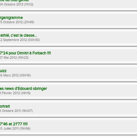
ite du club génial
 24 Octobre 2013 (11h12)
rganigramme
 15 Octobre 2012 (21h49)
'athlé, c'est la classe...
 12 Septembre 2012 (00h30)
7"24 pour Dimitri à Forbach !!!!
 27 Mai 2012 (19h23)
uizz
 16 Mars 2012 (09h16)
es news d'Edouard obringer
 3 Février 2012 (14h15)
ortrait
 3 Octobre 2011 (16h07)
7"46 et 21"77 !!!!!
 10 Juillet 2011 (19h56)