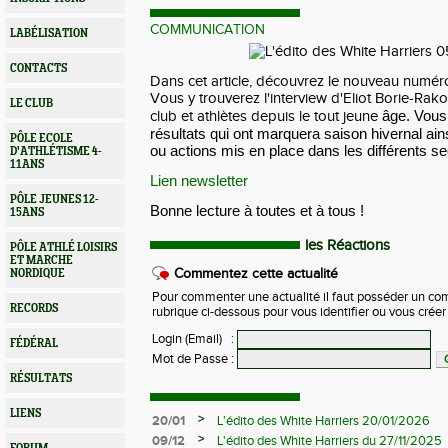
COMMUNICATION
LABÉLISATION
CONTACTS
Dans cet article, découvrez le nouveau numéro
Vous y trouverez l'interview d'Eliot Borie-Rako
LE CLUB
âge. Vous
club et athlètes depuis le tout jeune
résultats qui ont marquera saison hivernal a
PÔLE ECOLE
ou actions mis en place dans les différents sec
D'ATHLÉTISME 4-
11ANS
Lien newsletter
PÔLE JEUNES 12-
Bonne lecture à toutes et à tous !
15ANS
les Réactions
PÔLE ATHLÉ LOISIRS
ET MARCHE
Commentez cette actualité
NORDIQUE
Pour commenter une actualité il faut posséder un compt
RECORDS
rubrique ci-dessous pour vous identifier ou vous crée
Login (Email)
:
FÉDÉRAL
Mot de Passe
:
RÉSULTATS
LIENS
>
20/01
L'édito des White Harriers 20/01/2026
>
09/12
L'édito des White Harriers du 27/11/2025