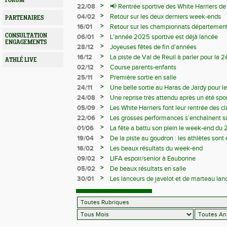
FORUM
>
22/08
📢 Rentrée sportive des White Harriers d
>
04/02
Retour sur les deux derniers week-ends
PARTENAIRES
>
16/01
Retour sur les championnats département
>
CONSULTATION
06/01
L'année 2025 sportive est déjà lancée
ENGAGEMENTS
>
28/12
Joyeuses fêtes de fin d'années
>
16/12
La piste de Val de Reuil à parler pour la
ATHLÉ LIVE
départemantaux
>
02/12
Course parents-enfants
>
25/11
Première sortie en salle
>
24/11
Une belle sortie au Haras de Jardy pour le
>
24/08
Une reprise très attendu après un été spor
>
05/09
Les White Harriers font leur rentrée des cl
>
22/06
Les grosses performances s’enchaînent su
>
01/06
La fête a battu son plein le week-end du 
>
19/04
De la piste au goudron : les athlètes sont 
>
16/02
Les beaux résultats du week-end
>
09/02
LIFA espoir/senior à Eaubonne
>
05/02
De beaux résultats en salle
>
30/01
Les lanceurs de javelot et de marteau lanc