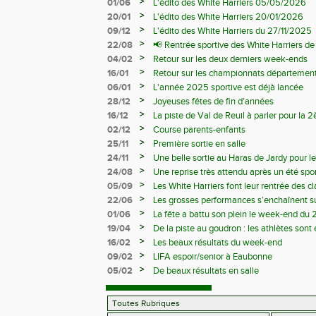
>
01/06
L'édito des White Harriers 05/05/2026
>
20/01
L'édito des White Harriers 20/01/2026
>
09/12
L'édito des White Harriers du 27/11/2025
>
22/08
📢 Rentrée sportive des White Harriers d
>
04/02
Retour sur les deux derniers week-ends
>
16/01
Retour sur les championnats département
>
06/01
L'année 2025 sportive est déjà lancée
>
28/12
Joyeuses fêtes de fin d'années
>
16/12
La piste de Val de Reuil à parler pour la
départemantaux
>
02/12
Course parents-enfants
>
25/11
Première sortie en salle
>
24/11
Une belle sortie au Haras de Jardy pour le
>
24/08
Une reprise très attendu après un été spor
>
05/09
Les White Harriers font leur rentrée des cl
>
22/06
Les grosses performances s’enchaînent su
>
01/06
La fête a battu son plein le week-end du 
>
19/04
De la piste au goudron : les athlètes sont 
>
16/02
Les beaux résultats du week-end
>
09/02
LIFA espoir/senior à Eaubonne
>
05/02
De beaux résultats en salle