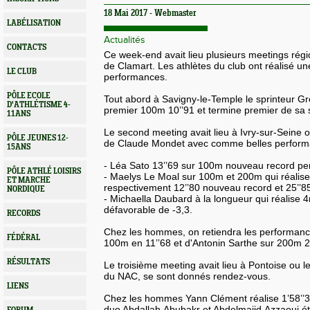
18 Mai 2017 - Webmaster
LABÉLISATION
Actualités
CONTACTS
Ce week-end avait lieu plusieurs meetings régi
de
Clamart
.
Les athlètes du club ont réalisé u
LE CLUB
performances.
PÔLE ECOLE
Tout abord à Savigny-le-Temple le sprinteur
Gr
D'ATHLÉTISME 4-
premier 100m
10’’91
et termine premier de sa s
11ANS
Le second meeting avait lieu à Ivry-sur-Seine o
PÔLE JEUNES 12-
de Claude
Mondet
avec comme belles perform
15ANS
- Léa
Sato
13’’69
sur 100m nouveau record pe
PÔLE ATHLÉ LOISIRS
- Maelys
Le
Moal
sur 100m et 200m qui réalise
ET MARCHE
respectivement
12’’80
nouveau record et
25’’8
NORDIQUE
- Michaella
Daubard
à la longueur qui réalise
4
défavorable de -3,3.
RECORDS
Chez les hommes, on retiendra les performanc
FÉDÉRAL
100m en
11’’68
et d'Antonin Sarthe sur 200m
2
RÉSULTATS
Le troisième meeting avait lieu à Pontoise ou l
du NAC, se sont donnés rendez-vous.
LIENS
Chez les hommes Yann Clément réalise
1’58’’
duo Abdallah
Abubakr
et Abdelmajid
Azzaoui
ét