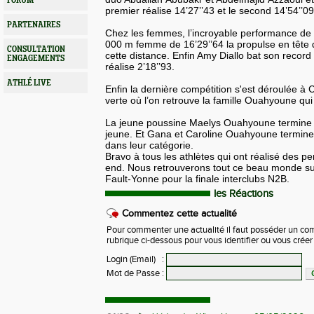
FORUM
premier réalise
14’27’’43
et le second
14’54’’09
PARTENAIRES
Chez les femmes, l’incroyable performance
de
000 m femme de
16’29’’64
la propulse en tête 
CONSULTATION
cette distance. Enfin Amy
Diallo
bat son record
ENGAGEMENTS
réalise
2’18’’93
.
ATHLÉ LIVE
Enfin la dernière compétition s'est déroulée à
C
verte
où l’on retrouve la famille
Ouahyoune
qui
La jeune poussine
Maelys
Ouahyoune
termine 
jeune.
Et Gana et Caroline Ouahyoune termine
dans leur catégorie.
Bravo à tous les athlètes qui ont réalisé des 
end.
Nous retrouverons tout ce beau monde sur
Fault-Yonne pour la finale interclubs
N2B
.
les Réactions
Commentez cette actualité
Pour commenter une actualité il faut posséder un compt
rubrique ci-dessous pour vous identifier ou vous crée
Login (Email)
:
Mot de Passe
: