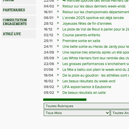
>
FORUM
22/08
📢 Rentrée sportive des White Harriers d
>
04/02
Retour sur les deux derniers week-ends
PARTENAIRES
>
16/01
Retour sur les championnats département
>
06/01
L'année 2025 sportive est déjà lancée
CONSULTATION
>
28/12
Joyeuses fêtes de fin d'années
ENGAGEMENTS
>
16/12
La piste de Val de Reuil à parler pour la
départemantaux
ATHLÉ LIVE
>
02/12
Course parents-enfants
>
25/11
Première sortie en salle
>
24/11
Une belle sortie au Haras de Jardy pour le
>
24/08
Une reprise très attendu après un été spor
>
05/09
Les White Harriers font leur rentrée des cl
>
22/06
Les grosses performances s’enchaînent su
>
01/06
La fête a battu son plein le week-end du 
>
19/04
De la piste au goudron : les athlètes sont 
>
16/02
Les beaux résultats du week-end
>
09/02
LIFA espoir/senior à Eaubonne
>
05/02
De beaux résultats en salle