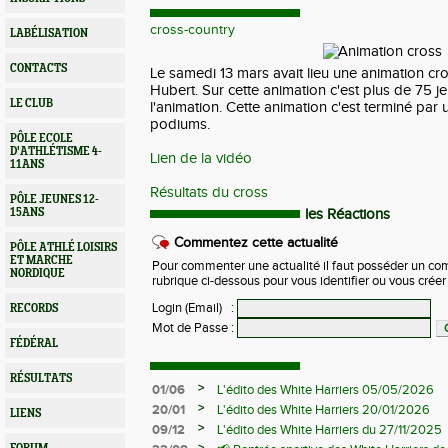
cross-country
LABÉLISATION
CONTACTS
Le samedi 13 mars avait lieu une animation cr
Hubert. Sur cette animation c'est plus de 75 je
LE CLUB
l'animation. Cette animation c'est terminé par u
podiums.
PÔLE ECOLE
D'ATHLÉTISME 4-
Lien de la vidéo
11ANS
Résultats du cross
PÔLE JEUNES 12-
15ANS
les Réactions
Commentez cette actualité
PÔLE ATHLÉ LOISIRS
ET MARCHE
Pour commenter une actualité il faut posséder un compt
NORDIQUE
rubrique ci-dessous pour vous identifier ou vous crée
Login (Email)
:
RECORDS
Mot de Passe
:
FÉDÉRAL
RÉSULTATS
>
01/06
L'édito des White Harriers 05/05/2026
>
20/01
L'édito des White Harriers 20/01/2026
LIENS
>
09/12
L'édito des White Harriers du 27/11/2025