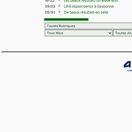
>
16/02
Les beaux résultats du week-end
>
09/02
LIFA espoir/senior à Eaubonne
>
05/02
De beaux résultats en salle