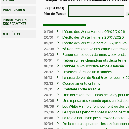
FORUM
rubrique ci-dessous pour vous identifier ou vous crée
Login (Email)
:
PARTENAIRES
Mot de Passe
:
CONSULTATION
ENGAGEMENTS
>
01/06
L'édito des White Harriers 05/05/2026
ATHLÉ LIVE
>
20/01
L'édito des White Harriers 20/01/2026
>
09/12
L'édito des White Harriers du 27/11/2025
>
22/08
📢 Rentrée sportive des White Harriers d
>
04/02
Retour sur les deux derniers week-ends
>
16/01
Retour sur les championnats département
>
06/01
L'année 2025 sportive est déjà lancée
>
28/12
Joyeuses fêtes de fin d'années
>
16/12
La piste de Val de Reuil à parler pour la
départemantaux
>
02/12
Course parents-enfants
>
25/11
Première sortie en salle
>
24/11
Une belle sortie au Haras de Jardy pour le
>
24/08
Une reprise très attendu après un été spor
>
05/09
Les White Harriers font leur rentrée des cl
>
22/06
Les grosses performances s’enchaînent su
>
01/06
La fête a battu son plein le week-end du 
>
19/04
De la piste au goudron : les athlètes sont 