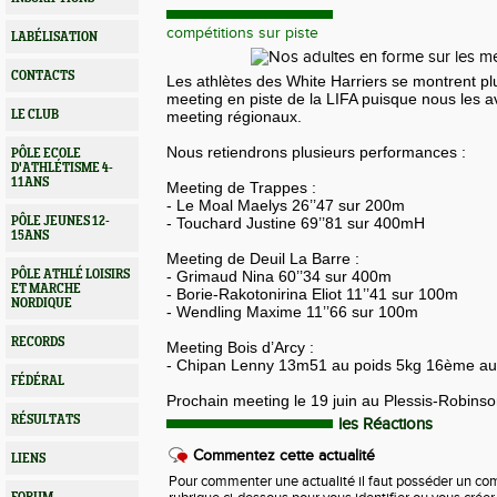
compétitions sur piste
LABÉLISATION
CONTACTS
Les athlètes des White Harriers se montrent plu
meeting en piste de la LIFA puisque nous les a
LE CLUB
meeting régionaux.
Nous retiendrons plusieurs performances :
PÔLE ECOLE
D'ATHLÉTISME 4-
11ANS
Meeting de Trappes :
- Le Moal Maelys 26’’47 sur 200m
PÔLE JEUNES 12-
- Touchard Justine 69’’81 sur 400mH
15ANS
Meeting de Deuil La Barre :
PÔLE ATHLÉ LOISIRS
- Grimaud Nina 60’’34 sur 400m
ET MARCHE
- Borie-Rakotonirina Eliot 11’’41 sur 100m
NORDIQUE
- Wendling Maxime 11’’66 sur 100m
RECORDS
Meeting Bois d’Arcy :
- Chipan Lenny 13m51 au poids 5kg 16ème au b
FÉDÉRAL
Prochain meeting
le 19 juin
au Plessis-Robinso
RÉSULTATS
les Réactions
Commentez cette actualité
LIENS
Pour commenter une actualité il faut posséder un compt