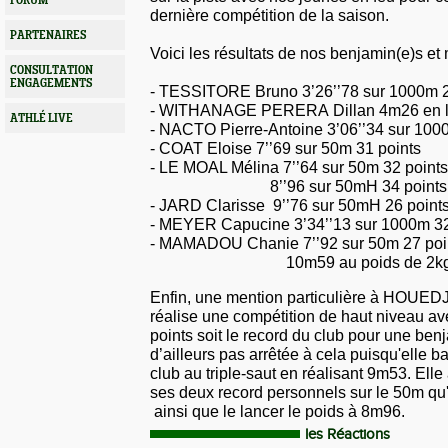
FORUM
dernière compétition de la saison.
PARTENAIRES
Voici les résultats de nos benjamin(e)s et
CONSULTATION
ENGAGEMENTS
- TESSITORE Bruno 3’26’’78 sur 1000m 2
- WITHANAGE PERERA Dillan 4m26 en lo
ATHLÉ LIVE
- NACTO Pierre-Antoine 3’06’’34 sur 100
- COAT Eloise 7’’69 sur 50m 31 points
- LE MOAL Mélina 7’’64 sur 50m 32 points
8’’96 sur 50mH 34 points
- JARD Clarisse 9’’76 sur 50mH 26 point
- MEYER Capucine 3’34’’13 sur 1000m 32
- MAMADOU Chanie 7’’92 sur 50m 27 poi
10m59 au poids de 2kg 35
Enfin, une mention particulière à HOUE
réalise une compétition de haut niveau ave
points soit le
record du club pour une benj
d’ailleurs pas arrêtée à cela puisqu'elle b
club au triple-saut en réalisant 9m53. Ell
ses deux record personnels sur le 50m qu'
ainsi que le lancer le poids à 8m96.
les Réactions