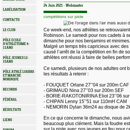
24 Juin 2021 - Webmaster
LABÉLISATION
compétitions sur piste
CONTACTS
Ce week-end, nos athlètes se retrouvaient 
LE CLUB
Robinson. Le samedi pour nos cadets à se
dimanche pour nos benjamins et minimes
PÔLE ECOLE
D'ATHLÉTISME 4-
Malgré un temps très capricieux avec des 
11ANS
causé l’arrêt de la compétition en fin de s
athlètes ont réussi à faire de belles perfo
PÔLE JEUNES 12-
15ANS
Ce samedi, plusieurs de nos adultes ont bril
PÔLE ATHLÉ LOISIRS
les résultats à retenir :
ET MARCHE
NORDIQUE
- FOUQUET Orlane 27’’04 sur 200m CAF
RECORDS
- GRIMAUD Nina 27’’03 sur 200m SEF
- BORIE-RAKOTONIRINA Eliot 23’’06 su
FÉDÉRAL
- CHIPAN Lenny 15’’51 sur 110mH CAM
- NEMORIN Dylan 36m24 au disque de 2
RÉSULTATS
En ce qui concerne le dimanche, nous av
LIENS
beaucoup plus clément. Mais la foudre es
sur la piste avec nos jeunes en feu pour ce