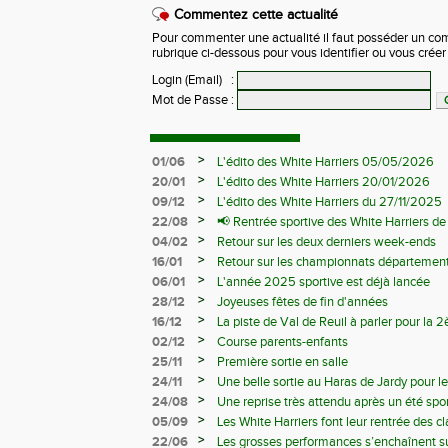
Commentez cette actualité
Pour commenter une actualité il faut posséder un compt
rubrique ci-dessous pour vous identifier ou vous crée
Login (Email)
:
Mot de Passe
:
>
01/06
L'édito des White Harriers 05/05/2026
>
20/01
L'édito des White Harriers 20/01/2026
>
09/12
L'édito des White Harriers du 27/11/2025
>
22/08
📢 Rentrée sportive des White Harriers d
>
04/02
Retour sur les deux derniers week-ends
>
16/01
Retour sur les championnats département
>
06/01
L'année 2025 sportive est déjà lancée
>
28/12
Joyeuses fêtes de fin d'années
>
16/12
La piste de Val de Reuil à parler pour la
départemantaux
>
02/12
Course parents-enfants
>
25/11
Première sortie en salle
>
24/11
Une belle sortie au Haras de Jardy pour le
>
24/08
Une reprise très attendu après un été spor
>
05/09
Les White Harriers font leur rentrée des cl
>
22/06
Les grosses performances s’enchaînent su