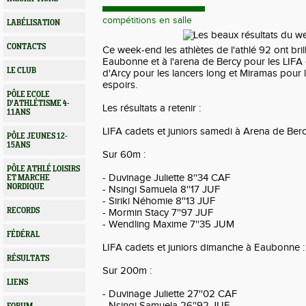
compétitions en salle
LABÉLISATION
CONTACTS
Ce week-end les athlètes de l'athlé 92 ont brill
Eaubonne et à l'arena de Bercy pour les LIFA c
LE CLUB
d'Arcy pour les lancers long et Miramas pour 
espoirs.
PÔLE ECOLE
D'ATHLÉTISME 4-
Les résultats a retenir :
11ANS
LIFA cadets et juniors samedi à Arena de Berc
PÔLE JEUNES 12-
15ANS
Sur 60m :
PÔLE ATHLÉ LOISIRS
- Duvinage Juliette 8''34 CAF
ET MARCHE
NORDIQUE
- Nsingi Samuela 8''17 JUF
- Siriki Néhomie 8''13 JUF
RECORDS
- Mormin Stacy 7''97 JUF
- Wendling Maxime 7''35 JUM
FÉDÉRAL
LIFA cadets et juniors dimanche à Eaubonne :
RÉSULTATS
Sur 200m :
LIENS
- Duvinage Juliette 27''02 CAF
- Nsingi Samuela 26''92 JUF