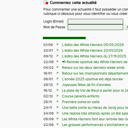
Commentez cette actualité
Pour commenter une actualité il faut posséder un compt
rubrique ci-dessous pour vous identifier ou vous crée
Login (Email)
:
Mot de Passe
:
>
01/06
L'édito des White Harriers 05/05/2026
>
20/01
L'édito des White Harriers 20/01/2026
>
09/12
L'édito des White Harriers du 27/11/2025
>
22/08
📢 Rentrée sportive des White Harriers d
>
04/02
Retour sur les deux derniers week-ends
>
16/01
Retour sur les championnats département
>
06/01
L'année 2025 sportive est déjà lancée
>
28/12
Joyeuses fêtes de fin d'années
>
16/12
La piste de Val de Reuil à parler pour la
départemantaux
>
02/12
Course parents-enfants
>
25/11
Première sortie en salle
>
24/11
Une belle sortie au Haras de Jardy pour le
>
24/08
Une reprise très attendu après un été spor
>
05/09
Les White Harriers font leur rentrée des cl
>
22/06
Les grosses performances s’enchaînent su