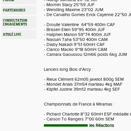
FORUM
- Mormin Stacy 25''59 JUF
- Wendling Maxime 23''02 JUM
PARTENAIRES
- De Carvalho Gomes Erick Cayenne 22''50 
CONSULTATION
- Droulle Valentine 64''59 400m CAF
ENGAGEMENTS
- Brissen Elien 59''95 400m JUF
- Halphen Manon 59''74 400m JUF
ATHLÉ LIVE
- Nassah Taha 53''50 400m CAM
- Diaby Nakadi 9''51 60mH CAF
- Clarico Macéo 9''18 60mH CAM
- Camara Gaoussou 12m66 poids 6kg JUM
Lancers long Bois d'Arcy :
- Rieux Clément 62m05 javelot 800g SEM
- Mondet Anaïs 37m54 marteau 4kg MAF
- Klipfel Justine 39m12 marteau 4kg SEF
Championnats de France à Miramas :
- Pichard Charlotte 8''32 60mH ESF médaille
- Carson To Rangers 7''00 60m SEM
les Réactions