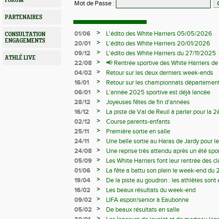
FORUM
Mot de Passe
:
PARTENAIRES
>
01/06
L'édito des White Harriers 05/05/2026
CONSULTATION
ENGAGEMENTS
>
20/01
L'édito des White Harriers 20/01/2026
>
09/12
L'édito des White Harriers du 27/11/2025
ATHLÉ LIVE
>
22/08
📢 Rentrée sportive des White Harriers d
>
04/02
Retour sur les deux derniers week-ends
>
16/01
Retour sur les championnats département
>
06/01
L'année 2025 sportive est déjà lancée
>
28/12
Joyeuses fêtes de fin d'années
>
16/12
La piste de Val de Reuil à parler pour la
départemantaux
>
02/12
Course parents-enfants
>
25/11
Première sortie en salle
>
24/11
Une belle sortie au Haras de Jardy pour le
>
24/08
Une reprise très attendu après un été spor
>
05/09
Les White Harriers font leur rentrée des cl
>
01/06
La fête a battu son plein le week-end du 
>
19/04
De la piste au goudron : les athlètes sont 
>
16/02
Les beaux résultats du week-end
>
09/02
LIFA espoir/senior à Eaubonne
>
05/02
De beaux résultats en salle
>