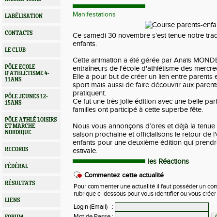
Manifestations
LABÉLISATION
CONTACTS
Ce samedi 30 novembre s’est tenue notre trad
enfants.
LE CLUB
Cette animation a été gérée par Anaïs MONDE
PÔLE ECOLE
entraîneurs de l'école d'athlétisme des mercre
D'ATHLÉTISME 4-
Elle a pour but de créer un lien entre parents e
11ANS
sport mais aussi de faire découvrir aux parent
pratiquent.
PÔLE JEUNES 12-
Ce fut une très jolie édition avec une belle pa
15ANS
familles ont participé à cette superbe fête.
PÔLE ATHLÉ LOISIRS
Nous vous annonçons d’ores et déjà la tenue d
ET MARCHE
NORDIQUE
saison prochaine et officialisons le retour de 
enfants pour une deuxième édition qui prendra
RECORDS
estivale.
les Réactions
FÉDÉRAL
Commentez cette actualité
RÉSULTATS
Pour commenter une actualité il faut posséder un compt
rubrique ci-dessous pour vous identifier ou vous crée
LIENS
Login (Email)
:
Mot de Passe
: