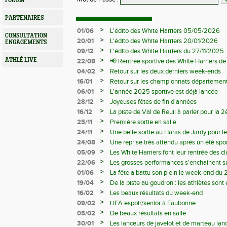
FORUM
PARTENAIRES
>
01/06
L'édito des White Harriers 05/05/2026
CONSULTATION
>
20/01
L'édito des White Harriers 20/01/2026
ENGAGEMENTS
>
09/12
L'édito des White Harriers du 27/11/2025
>
ATHLÉ LIVE
22/08
📢 Rentrée sportive des White Harriers d
>
04/02
Retour sur les deux derniers week-ends
>
16/01
Retour sur les championnats département
>
06/01
L'année 2025 sportive est déjà lancée
>
28/12
Joyeuses fêtes de fin d'années
>
16/12
La piste de Val de Reuil à parler pour la
départemantaux
>
25/11
Première sortie en salle
>
24/11
Une belle sortie au Haras de Jardy pour le
>
24/08
Une reprise très attendu après un été spor
>
05/09
Les White Harriers font leur rentrée des cl
>
22/06
Les grosses performances s’enchaînent su
>
01/06
La fête a battu son plein le week-end du 
>
19/04
De la piste au goudron : les athlètes sont 
>
16/02
Les beaux résultats du week-end
>
09/02
LIFA espoir/senior à Eaubonne
>
05/02
De beaux résultats en salle
>
30/01
Les lanceurs de javelot et de marteau lanc