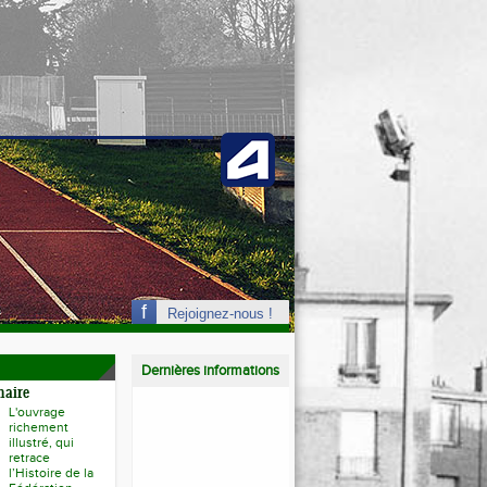
Rejoignez-nous !
Dernières informations
naire
L'ouvrage
richement
illustré, qui
retrace
l’Histoire de la