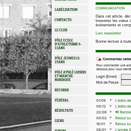
COMMUNICATION
LABÉLISATION
Dans cet article, dé
CONTACTS
trouverez les vœux d
événements et compét
LE CLUB
Lien newsletter
PÔLE ECOLE
Bonne lecture à toute
D'ATHLÉTISME 4-
11ANS
PÔLE JEUNES 12-
Commentez cette 
15ANS
Pour commenter une actual
dessous pour vous identi
PÔLE ATHLÉ LOISIRS
ET MARCHE
Login (Email)
:
NORDIQUE
Mot de Passe
:
RECORDS
>
01/06
L'édito d
FÉDÉRAL
>
09/12
L'édito d
RÉSULTATS
>
22/08
📢 Rentré
>
04/02
Retour su
LIENS
>
16/01
Retour su
>
06/01
L'année 2