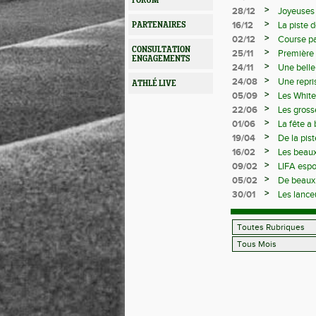
FORUM
>
28/12
Joyeuses 
>
16/12
La piste 
PARTENAIRES
départem
>
02/12
Course pa
CONSULTATION
>
25/11
Première 
ENGAGEMENTS
>
24/11
Une belle
>
24/08
Une repri
ATHLÉ LIVE
>
05/09
Les White 
>
22/06
Les gross
>
01/06
La fête a
>
19/04
De la pist
>
16/02
Les beaux
>
09/02
LIFA espo
>
05/02
De beaux 
>
30/01
Les lance