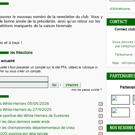
d'Athlétisme.
couvrez le nouveau numéro de la newsletter du club. Vous y
e bonne année de la présidente, ainsi qu’un retour sur les
CONTACT
itions marquants de la saison hivernale.
Contact club
Vous pouvez n
s et à tous !
par téléphon
les Réactions
Téléphone :
actualité
Mail : Whiteha
ité il faut posséder un compte sur le site FFA, utilisez la rubrique ci-
fier ou vous créer un compte.
PARTENAIRE
|
Partenair
mot de passe oublié ?
es White Harriers 05/05/2026
es White Harriers du 27/11/2025
e sportive des White Harriers de Suresnes
r les deux derniers week-ends
r les championnats départementaux de cross
NOS BESOINS
025 sportive est déjà lancée