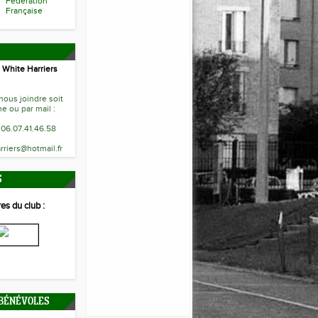
Fédération
Française
 White Harriers
ous joindre soit
e ou par mail :
 06.07.41.46.58
rriers@hotmail.fr
S
es du club :
 BÉNÉVOLES