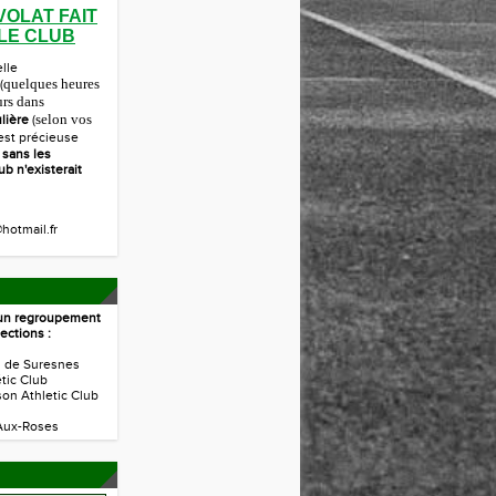
VOLAT FAIT
 LE CLUB
elle
quelques heures
(
urs dans
selon vos
lière
(
 est précieuse
r
sans les
ub n'existerait
hotmail.fr
t un regroupement
ections :
s de Suresnes
étic Club
son Athletic Club
Aux-Roses