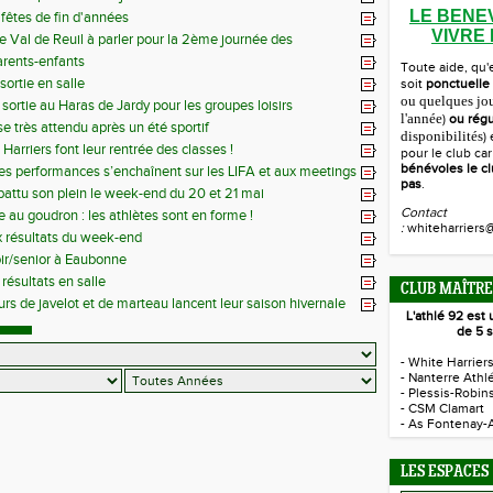
LE BENE
fêtes de fin d'années
VIVRE
de Val de Reuil à parler pour la 2ème journée des
antaux
rents-enfants
Toute aide, qu'
sortie en salle
soit
ponctuelle
ou quelques jo
 sortie au Haras de Jardy pour les groupes loisirs
l'année
)
ou régu
se très attendu après un été sportif
disponibilités
)
Harriers font leur rentrée des classes !
pour le club ca
bénévoles le cl
es performances s’enchaînent sur les LIFA et aux meetings
pas
.
 battu son plein le week-end du 20 et 21 mai
Contact
e au goudron : les athlètes sont en forme !
:
whiteharriers@
 résultats du week-end
ir/senior à Eaubonne
résultats en salle
CLUB MAÎTRE
urs de javelot et de marteau lancent leur saison hivernale
L'athlé 92 es
de 5 s
- White Harrier
- Nanterre Athl
- Plessis-Robin
- CSM Clamart
- As Fontenay-
LES ESPACES