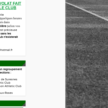
VOLAT FAIT
 LE CLUB
elle
quelques heures
(
urs dans
selon vos
lière
(
 est précieuse
r
sans les
ub n'existerait
hotmail.fr
t un regroupement
ections :
s de Suresnes
étic Club
son Athletic Club
Aux-Roses