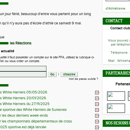
d'Athlétisme.
un jour férié, beaucoup d'entre vous partent pour un long
CONTACT
n qu'il n'y aura pas d'école d'athlé ce samedi 9 mai.
Contact club
que
Vous pouvez n
les Réactions
par téléphon
actualité
Téléphone :
ité il faut posséder un compte sur le site FFA, utilisez la rubrique ci-
Mail : Whiteha
fier ou vous créer un compte.
PARTENAIRE
|
mot de passe oublié ?
Partenair
es White Harriers 05/05/2026
es White Harriers 20/01/2026
es White Harriers du 27/11/2025
e sportive des White Harriers de Suresnes
r les deux derniers week-ends
r les championnats départementaux de cross
NOS BESOINS
025 sportive est déjà lancée