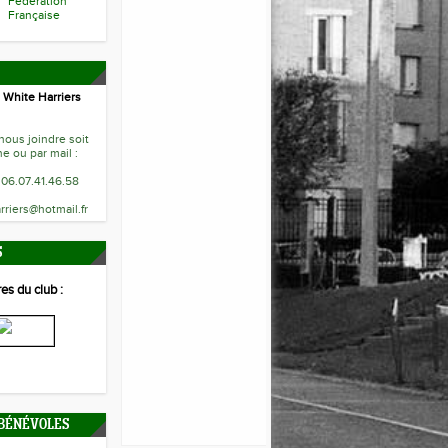
Fédération
Française
 White Harriers
ous joindre soit
e ou par mail :
 06.07.41.46.58
rriers@hotmail.fr
S
es du club :
 BÉNÉVOLES