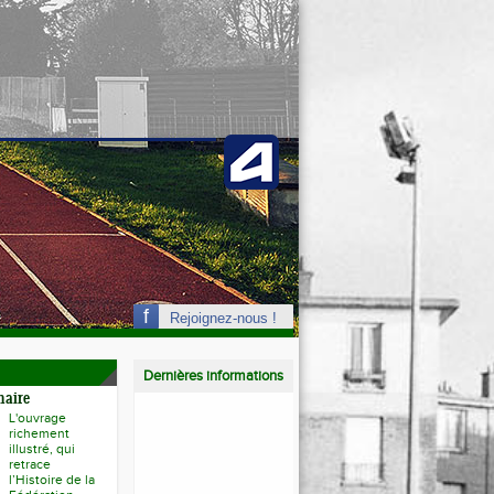
Rejoignez-nous !
Dernières informations
naire
L'ouvrage
richement
illustré, qui
retrace
l’Histoire de la