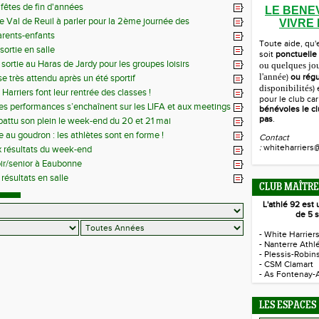
fêtes de fin d'années
LE BENE
de Val de Reuil à parler pour la 2ème journée des
VIVRE
antaux
rents-enfants
Toute aide, qu'
sortie en salle
soit
ponctuelle
 sortie au Haras de Jardy pour les groupes loisirs
ou quelques jo
l'année
)
ou régu
se très attendu après un été sportif
disponibilités
)
Harriers font leur rentrée des classes !
pour le club ca
es performances s’enchaînent sur les LIFA et aux meetings
bénévoles le cl
pas
.
 battu son plein le week-end du 20 et 21 mai
e au goudron : les athlètes sont en forme !
Contact
:
whiteharriers@
 résultats du week-end
ir/senior à Eaubonne
résultats en salle
CLUB MAÎTRE
L'athlé 92 es
de 5 s
- White Harrier
- Nanterre Athl
- Plessis-Robin
- CSM Clamart
- As Fontenay-
LES ESPACES