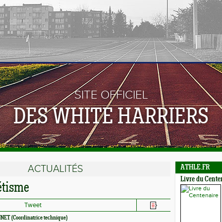
SITE OFFICIEL
DES WHITE HARRIERS
ACTUALITÉS
ATHLE.FR
Livre du Cente
étisme
Tweet
NNET (Coordinatrice technique)