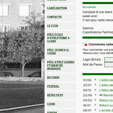
Actualités
LABÉLISATION
Vendredi 8 mai étant 
week-end.
CONTACTS
C'est pour cette raiso
LE CLUB
Sabrina
Coordinatrice Techni
PÔLE ECOLE
D'ATHLÉTISME 4-
11ANS
Commentez cette 
Pour commenter une actual
PÔLE JEUNES 12-
dessous pour vous identi
15ANS
Login (Email)
:
PÔLE ATHLÉ LOISIRS
Mot de Passe
:
ET MARCHE
NORDIQUE
RECORDS
>
01/06
L'édito d
>
20/01
L'édito d
FÉDÉRAL
>
09/12
L'édito d
>
22/08
📢 Rentré
RÉSULTATS
>
04/02
Retour su
LIENS
>
16/01
Retour su
>
06/01
L'année 2