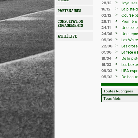
FORUM
>
28/12
Joyeuses 
>
16/12
La piste 
PARTENAIRES
départem
>
02/12
Course pa
>
25/11
Première 
CONSULTATION
ENGAGEMENTS
>
24/11
Une belle
>
24/08
Une repri
ATHLÉ LIVE
>
05/09
Les White 
>
22/06
Les gross
>
01/06
La fête a
>
19/04
De la pist
>
16/02
Les beaux
>
09/02
LIFA espo
>
05/02
De beaux 