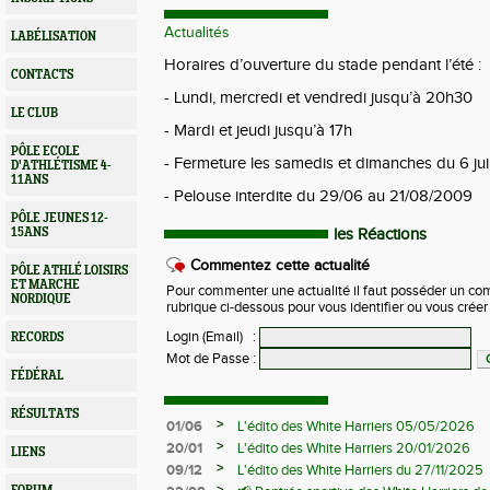
Actualités
LABÉLISATION
Horaires d’ouverture du stade pendant l’été :
CONTACTS
- Lundi, mercredi et vendredi jusqu’à 20h30
LE CLUB
- Mardi et jeudi jusqu’à 17h
PÔLE ECOLE
- Fermeture les samedis et dimanches du 6 juil
D'ATHLÉTISME 4-
11ANS
- Pelouse interdite du 29/06 au 21/08/2009
PÔLE JEUNES 12-
15ANS
les Réactions
Commentez cette actualité
PÔLE ATHLÉ LOISIRS
ET MARCHE
Pour commenter une actualité il faut posséder un compt
NORDIQUE
rubrique ci-dessous pour vous identifier ou vous crée
Login (Email)
:
RECORDS
Mot de Passe
:
FÉDÉRAL
RÉSULTATS
>
01/06
L'édito des White Harriers 05/05/2026
>
20/01
L'édito des White Harriers 20/01/2026
LIENS
>
09/12
L'édito des White Harriers du 27/11/2025