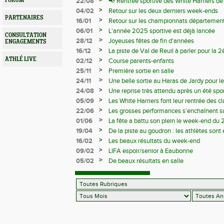
>
FORUM
22/08
📢 Rentrée sportive des White Harriers d
>
04/02
Retour sur les deux derniers week-ends
PARTENAIRES
>
16/01
Retour sur les championnats département
>
06/01
L'année 2025 sportive est déjà lancée
CONSULTATION
>
28/12
Joyeuses fêtes de fin d'années
ENGAGEMENTS
>
16/12
La piste de Val de Reuil à parler pour la
départemantaux
ATHLÉ LIVE
>
02/12
Course parents-enfants
>
25/11
Première sortie en salle
>
24/11
Une belle sortie au Haras de Jardy pour le
>
24/08
Une reprise très attendu après un été spor
>
05/09
Les White Harriers font leur rentrée des cl
>
22/06
Les grosses performances s’enchaînent su
>
01/06
La fête a battu son plein le week-end du 
>
19/04
De la piste au goudron : les athlètes sont 
>
16/02
Les beaux résultats du week-end
>
09/02
LIFA espoir/senior à Eaubonne
>
05/02
De beaux résultats en salle