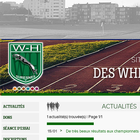
SI
DES WH
ACTUALITÉS
ACTUALITÉS
1 actualité(s) trouvée(s) | Page 1/1
DONS
SÉANCE D'ESSAI
>
15/01
De très beaux résultats aux championnats
country pour la nouvelle entente Athlé 92
INSCRIPTIONS