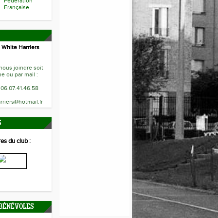
Fédération
Française
 White Harriers
ous joindre soit
e ou par mail :
 06.07.41.46.58
rriers@hotmail.fr
S
es du club :
 BÉNÉVOLES