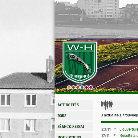
ACTUALITÉS
3 actualité(s) trouvée(s
DONS
SÉANCE D'ESSAI
>
23/11
L’ouverture
>
17/11
Résultats
INSCRIPTIONS