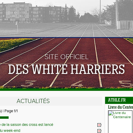
SITE OFFICIEL
DES WHITE HARRIERS
ACTUALITÉS
ATHLE.FR
Livre du Cente
) | Page 1/1
 de la saison des cross est lancé
 du week-end