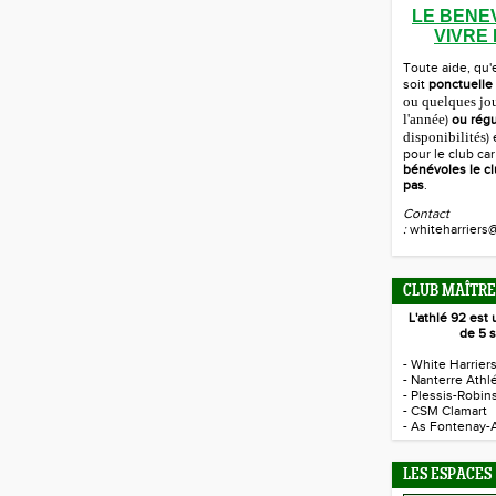
LE BENE
VIVRE
Toute aide, qu'
soit
ponctuelle
ou quelques jo
l'année
)
ou régu
disponibilités
)
pour le club ca
bénévoles le cl
pas
.
Contact
:
whiteharriers@
CLUB MAÎTRE
L'athlé 92 es
de 5 s
- White Harrier
- Nanterre Athl
- Plessis-Robin
- CSM Clamart
- As Fontenay-
LES ESPACES