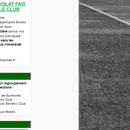
VOLAT FAIT
 LE CLUB
elle
quelques heures
(
urs dans
selon vos
lière
(
 est précieuse
r
sans les
ub n'existerait
hotmail.fr
t un regroupement
ections :
s de Suresnes
étic Club
son Athletic Club
Aux-Roses