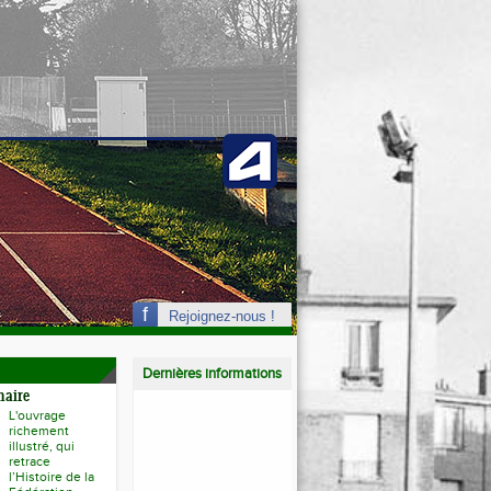
Rejoignez-nous !
Dernières informations
naire
L'ouvrage
richement
illustré, qui
retrace
l’Histoire de la