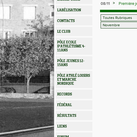
>
08/11
Première 
à Senior
LABÉLISATION
CONTACTS
LE CLUB
PÔLE ECOLE
D'ATHLÉTISME 4-
11ANS
PÔLE JEUNES 12-
15ANS
PÔLE ATHLÉ LOISIRS
ET MARCHE
NORDIQUE
RECORDS
FÉDÉRAL
RÉSULTATS
LIENS